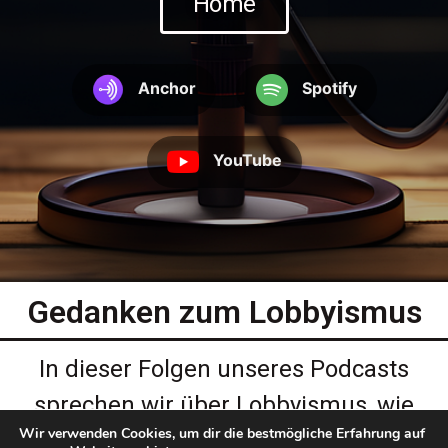
Home
Anchor
Spotify
YouTube
Gedanken zum Lobbyismus
In dieser Folgen unseres Podcasts
sprechen wir über Lobbyismus, wie
Wir verwenden Cookies, um dir die bestmögliche Erfahrung auf
Privatpersonen und Unternehmen die